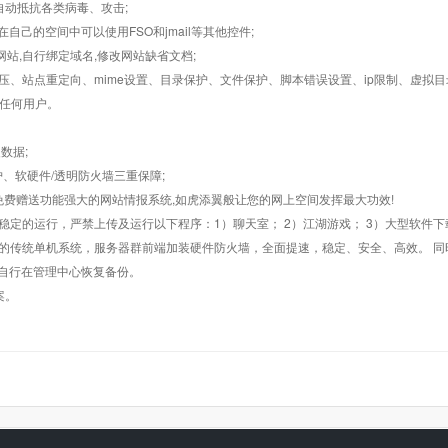
墙,自动抵抗各类病毒、攻击;
在自己的空间中可以使用FSO和jmail等其他控件;
止网站,自行绑定域名,修改网站缺省文档;
AR解压、站点重定向、mime设置、目录保护、文件保护、脚本错误设置、ip限制、虚拟
对任何用户。
数据;
护、软硬件/透明防火墙三重保障;
购，免费赠送功能强大的网站情报系统,如虎添翼般让您的网上空间发挥最大功效!
常稳定的运行，严禁上传及运行以下程序：1）聊天室； 2）江湖游戏； 3）大型软件下
般的传统单机系统，服务器群前端加装硬件防火墙，全面提速，稳定、安全、高效。 同时
以自行在管理中心恢复备份。
案。