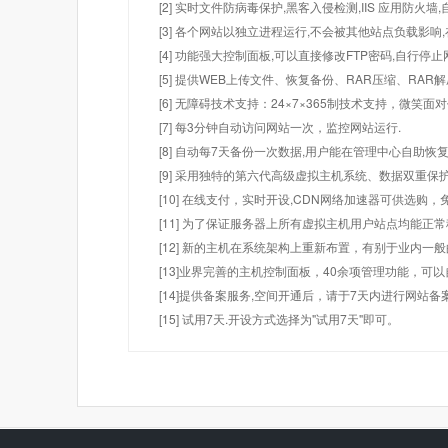
[2] 实时文件防病毒保护,黑客入侵检测,IIS 应用防火
[3] 各个网站以独立进程运行,不会被其他站点负载影响,
[4] 功能强大控制面板,可以直接修改FTP密码,自行停
[5] 提供WEB上传文件、恢复备份、RAR压缩、R
[6] 无障碍技术支持：24×7×365制技术支持，微笑面
[7] 每3分钟自动访问网站一次，监控网站运行.
[8] 自动每7天备份一次数据,用户能在管理中心自助恢复
[9] 采用独特的第六代高级虚拟主机系统、数据双重保
[10] 在线支付，实时开设,CDN网络加速器可供选
[11] 为了保证服务器上所有虚拟主机用户站点均能正
[12] 新的主机在系统架构上重新布置，有别于业内一
[13]业界完善的主机控制面板，40余项管理功能，可
[14]提供备案服务,空间开通后，请于7天内进行网站备
[15] 试用7天.开设方式选择为"试用7天"即可。