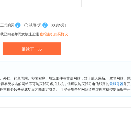
正式购买
试用7天
（收费5元）
我已阅读并同意极速互通
虚拟主机购买协议
、外挂、钓鱼网站、秒赞程序、垃圾邮件等非法网站，对于成人用品、 空包网站、
险容易受攻击的网站不可购买我司虚拟主机，但可以购买我司电信线路的
云服务器
并开
拟主机必须备案成功后才能绑定域名。 可能受攻击的网站请在虚拟主机控制面板中开启“