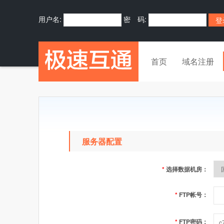
用户名:
密 码:
首页
域名注册
服务器配置
*
选择数据机房：
*
FTP帐号：
*
FTP密码：