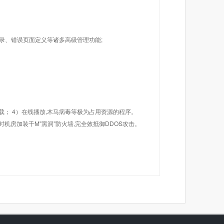
目录、错误页面定义等诸多高级管理功能;
载； 4）在线播放,木马病毒等极为占用资源的程序。
机房加装千M"黑洞"防火墙,完全效抵御DDOS攻击。