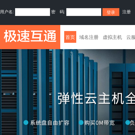
用户名:
密 码:
注册
首页
域名注册
虚拟主机
云