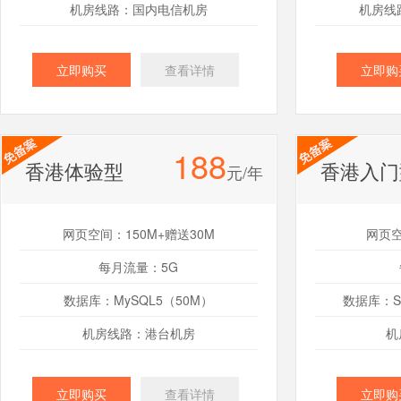
机房线路：国内电信机房
机房线
立即购买
查看详情
立即购
188
香港体验型
香港入门
元/年
网页空间：150M+赠送30M
网页空
每月流量：5G
数据库：MySQL5（50M）
数据库：SQ
机房线路：港台机房
机
立即购买
查看详情
立即购