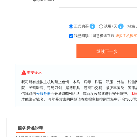
正式购买
试用7天
（收费
我已阅读并同意极速互通
虚拟主机购
重要提示
我司所有虚拟主机均禁止色情、木马、病毒、诈骗、私服、外挂、钓鱼
院、民营医院、弓驽刀剑、赌博用具、游戏币交易、减肥丰胸类、警用
信线路的
云服务器
并开通360网站卫士或百度云加速进行安全防护。
我
才能绑定域名。 可能受攻击的网站请在虚拟主机控制面板中开启“360网
服务标准说明