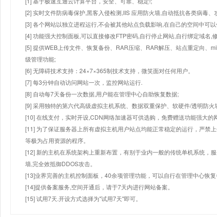
[1] 基于极速互通云计算平台，安全、可靠、稳定!;
[2] 实时文件防病毒保护,黑客入侵检测,IIS 应用防火墙,自动抵抗各类病毒、
[3] 各个网站以独立进程运行,不会被其他站点负载影响,在自己的空间中可以使用
[4] 功能强大控制面板,可以直接修改FTP密码,自行停止网站,自行绑定域名,
[5] 提供WEB上传文件、恢复备份、RAR压缩、RAR解压、站点重定向
级管理功能;
[6] 无障碍技术支持：24×7×365制技术支持，微笑面对任何用户。
[7] 每3分钟自动访问网站一次，监控网站运行.
[8] 自动每7天备份一次数据,用户能在管理中心自助恢复数据;
[9] 采用独特的第六代高级虚拟主机系统、数据双重保护、软硬件/透明防火
[10] 在线支付，实时开设,CDN网络加速器可供选购，免费赠送功能强大
[11] 为了保证服务器上所有虚拟主机用户站点均能正常稳定的运行，严禁上
等极为占用资源的程序。
[12] 新的主机在系统架构上重新布置，有别于业内一般的传统单机系统，
墙,完全效抵御DDOS攻击。
[13]业界完善的主机控制面板，40余项管理功能，可以自行在管理中心恢
[14]提供备案服务,空间开通后，请于7天内进行网站备案。
[15] 试用7天.开设方式选择为"试用7天"即可。